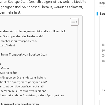
allen Sportgeräten. Deshalb zeigen wir dir, welche Modelle
Insp
 geeignet sind. So findest du heraus, worauf es ankommt,
gen mehr hast.
Bes
eräten: Anforderungen und Modelle im Überblick
von Sportgeräten die beste Wahl?
 möchtest du transportieren?
R
stattfinden?
p
n beim Transport von Sportgeräten
Z
m
n
 Verein
r Sportgeräte
re für Sportgeräte mindestens haben?
pfindliche Sportgeräte geeignet sind?
ansport von Sportgeräten optimal?
*
tgeräten beim Transport vermeiden?
A
 Transport anderer Ausrüstung neben Sportgeräten
n Transport von Sportgeräten