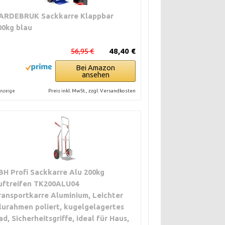
ARDEBRUK Sackkarre Klappbar
00kg blau
56,95 €
48,40 €
Bei Amazon
ansehen
Preis inkl. MwSt., zzgl. Versandkosten
nzeige
BH Profi Sackkarre Alu 200kg
uftreifen TK200ALU04
ransportkarre Aluminium, Leichter
lurahmen poliert, kugelgelagertes
ad, Sicherheitsgriffe, ideal für Haus,