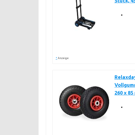
Stück, 45
*
Anzeige
Relaxda
Vollgumm
260 x 85