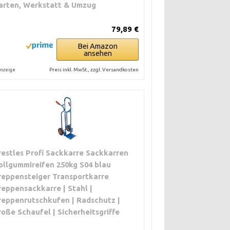
arten, Werkstatt & Umzug
79,89 €
Bei Amazon
ansehen
Preis inkl. MwSt., zzgl. Versandkosten
nzeige
restles Profi Sackkarre Sackkarren
ollgummireifen 250kg S04 blau
reppensteiger Transportkarre
reppensackkarre | Stahl |
reppenrutschkufen | Radschutz |
roße Schaufel | Sicherheitsgriffe