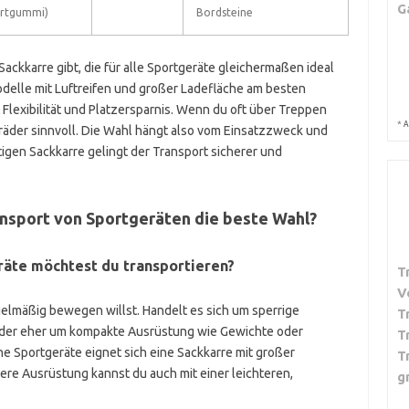
G
rtgummi)
Bordsteine
ackkarre gibt, die für alle Sportgeräte gleichermaßen ideal
odelle mit Luftreifen und großer Ladefläche am besten
Flexibilität und Platzersparnis. Wenn du oft über Treppen
*
A
äder sinnvoll. Die Wahl hängt also vom Einsatzzweck und
tigen Sackkarre gelingt der Transport sicherer und
ansport von Sportgeräten die beste Wahl?
äte möchtest du transportieren?
T
V
elmäßig bewegen willst. Handelt es sich um sperrige
T
der eher um kompakte Ausrüstung wie Gewichte oder
T
e Sportgeräte eignet sich eine Sackkarre mit großer
T
nere Ausrüstung kannst du auch mit einer leichteren,
g