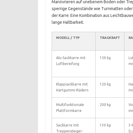
Manövrieren auf unebenem Boden oder Treppe
sperrige Gegenstände wie Turnmatten oder Bo
der Karre: Eine Kombination aus Leichtbauw
lange Haltbarkeit.
MODELL / TYP
TRAGKRAFT
RA
Alu-Sackkarre mit
150 kg
Lu
Luftbereifung
m
Klappsackkarre mit
120 kg
Ha
Hartgummi-Rädern
m
Multifunktionale
200 kg
Vo
Plattformkarre
m
Sackkarre mit
130 kg
3-
Treppensteiger-
(L