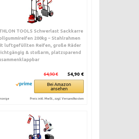
THLON TOOLS Schwerlast Sackkarre
ollgummireifen 200kg – Stahlrahmen
it luftgefüllten Reifen, große Räder
eichtgängig & stoßarm, platzsparend
usammenklappbar
64,90 €
54,90 €
Bei Amazon
ansehen
Preis inkl. MwSt., zzgl. Versandkosten
nzeige