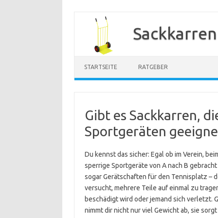
Zum
Inhalt
Sackkarren
springen
STARTSEITE
RATGEBER
Gibt es Sackkarren, d
Sportgeräten geeigne
Du kennst das sicher: Egal ob im Verein, b
sperrige Sportgeräte von A nach B gebrach
sogar Gerätschaften für den Tennisplatz – d
versucht, mehrere Teile auf einmal zu trage
beschädigt wird oder jemand sich verletzt. 
nimmt dir nicht nur viel Gewicht ab, sie sorg