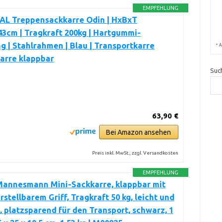
EMPFEHLUNG
L Treppensackkarre Odin | HxBxT
3cm | Tragkraft 200kg | Hartgummi-
g | Stahlrahmen | Blau | Transportkarre
*
A
arre klappbar
Suc
63,90 €
Bei Amazon ansehen
Preis inkl. MwSt., zzgl. Versandkosten
EMPFEHLUNG
Mannesmann Mini-Sackkarre, klappbar mit
stellbarem Griff, Tragkraft 50 kg, leicht und
 platzsparend für den Transport, schwarz, 1