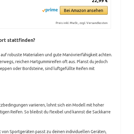
22,99 €
Bei Amazon ansehen
Preis inkl. MwSt., zzgl. Versandkosten
rt stattfinden?
u auf robuste Materialien und gute Manövrierfähigkeit achten.
erwegs, reichen Hartgummireifen oft aus. Planst du jedoch
ppen oder Bordsteine, sind luftgefüllte Reifen mit
zbedingungen variieren, lohnt sich ein Modell mit hoher
igen Reifen. So bleibst du flexibel und kannst die Sackkarre
 von Sportgeräten passt zu deinen individuellen Geräten,