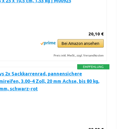
 x 25 x 10,5 cm, 1,53 kg | M00925
20,10 €
Bei Amazon ansehen
Preis inkl. MwSt., zzgl. Versandkosten
EMPFEHLUNG
ys 2x Sackkarrenrad, pannensichere
ireifen, 3.00-4 Zoll, 20 mm Achse, bis 80 kg,
 mm, schwarz-rot