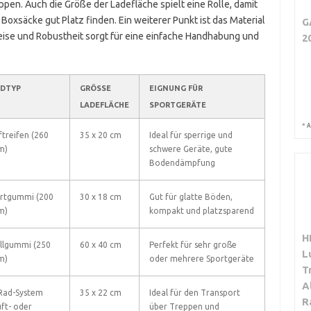
n. Auch die Größe der Ladefläche spielt eine Rolle, damit
xsäcke gut Platz finden. Ein weiterer Punkt ist das Material
G
eise und Robustheit sorgt für eine einfache Handhabung und
2
DTYP
GRÖSSE L
EIGNUNG FÜR
ADEFLÄCHE
SPORTGERÄTE
*
A
ftreifen (260
35 x 20 cm
Ideal für sperrige und
m)
schwere Geräte, gute
Bodendämpfung
rtgummi (200
30 x 18 cm
Gut für glatte Böden,
m)
kompakt und platzsparend
H
llgummi (250
60 x 40 cm
Perfekt für sehr große
L
m)
oder mehrere Sportgeräte
T
A
Rad-System
35 x 22 cm
Ideal für den Transport
R
uft- oder
über Treppen und