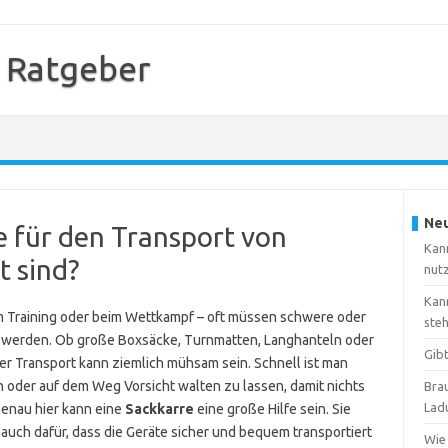
 Ratgeber
Neu
ie für den Transport von
Kan
t sind?
nut
Kan
eim Training oder beim Wettkampf – oft müssen schwere oder
ste
t werden. Ob große Boxsäcke, Turnmatten, Langhanteln oder
Gib
er Transport kann ziemlich mühsam sein. Schnell ist man
n oder auf dem Weg Vorsicht walten zu lassen, damit nichts
Brau
Lad
Genau hier kann eine
Sackkarre
eine große Hilfe sein. Sie
t auch dafür, dass die Geräte sicher und bequem transportiert
Wie