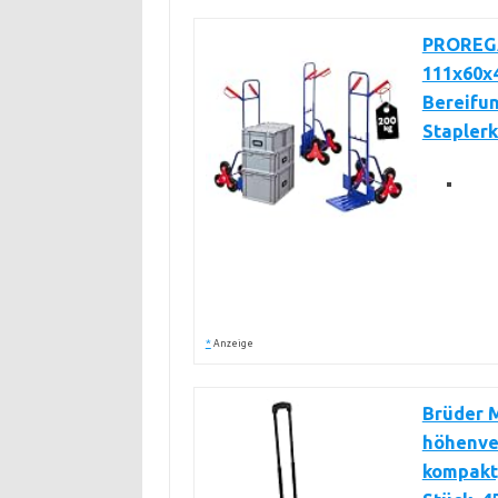
PROREGA
111x60x4
Bereifun
Staplerk
*
Anzeige
Brüder 
höhenver
kompakt,