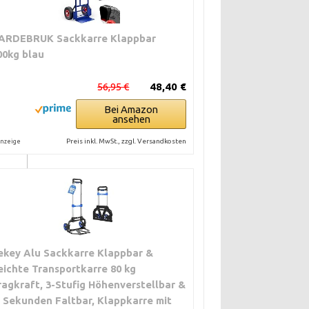
ARDEBRUK Sackkarre Klappbar
00kg blau
GKEIT
56,95 €
48,40 €
Bei Amazon
ansehen
0 kg
Preis inkl. MwSt., zzgl. Versandkosten
nzeige
0 kg
ekey Alu Sackkarre Klappbar &
eichte Transportkarre 80 kg
0 kg
ragkraft, 3-Stufig Höhenverstellbar &
n Sekunden Faltbar, Klappkarre mit