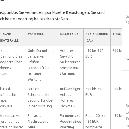
ll.
tpunkte. Sie verhindern punktuelle Belastungen. Sie sind
G
ch keine Federung bei starken Stößen.
2
PISCHE
VORTEILE
NACHTEILE
PREISRAHMEN
TRAGFÄHI
NSATZFÄLLE
(CA.)
züge mit
Gute Dämpfung
Höheres
150 bis 600
200 bis 50
beln und Glas.
bei starken
Gewicht.
EUR
*
A
ansporte über
Stößen.
Meist teurer.
ebenes
Dauerhaft bei
Komplexere
aster.
richtiger
Wartung.
Wartung.
ktronik,
Direkte
Aufwendiger
200 bis 700
100 bis 40
pfindliche
Schonung der
Aufbau.
EUR
räte,
Ladung. Flexibel
Höheres
S
borware.
in der Nutzung.
Packmaß.
L
ßeneinsätze.
Einfache
Pannenrisiko.
Räder 20 bis
150 bis 40
T
eferungen auf
Nachrüstung.
Regelmäßige
120 EUR,
I
fsteinpflaster.
Gute
Wartung
komplette