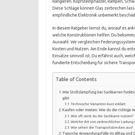
Rangieren. Kopfsteinpflaster, Rampen, Sch
Diese Schläge können Glas zerbrechen lass
empfindliche Elektronik unbemerkt beschäd
In diesem Ratgeber lernst du, worauf es ank
welche Konstruktionen helfen. Du bekommst K
Auswahl. Wir vergleichen Federungssysteme
Kosten und Nutzen. Am Ende kannst du ents
Einsätze sinnvoll ist. Du erfährst auch, welc
fundierte Entscheidung für sichere Transpor
Table of Contents
Wie Stoßdämpfung bei Sackkarren funktio
gibt
Technische Varianten kurz erklärt
Kaufen oder mieten: Wie du die richtige Wa
Wie oft wirst du die Sackkarre nutzen?
Welche Art von zerbrechlicher Ladung t
Wie sehen die Transportstrecken aus?
Typische Anwendungsfälle im Alltag und