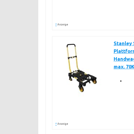
*
Anzeige
Stanley
Plattfor
Handwag
max. 70
*
Anzeige