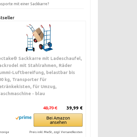
nsporte mit einer Sackkarre?
tseller
ectake® Sackkarre mit Ladeschaufel,
ackrodel mit Stahlrahmen, Räder
ummi-Luftbereifung, belastbar bis
00 kg, Transporter für
etränkekisten, für Umzug,
aschmaschine - blau
48,79 €
39,99 €
Bei Amazon
ansehen
Preis inkl. MwSt., zzgl. Versandkosten
nzeige