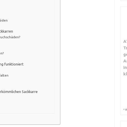
Böden
ckkarren
Bruchschäden?
A
T
en?
g
A
g funktioniert
i
k
falten
herkömmlichen Sackkarre
*
A