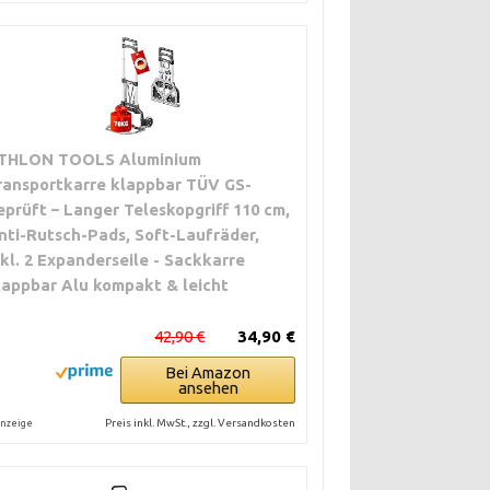
THLON TOOLS Aluminium
ransportkarre klappbar TÜV GS-
eprüft – Langer Teleskopgriff 110 cm,
nti-Rutsch-Pads, Soft-Laufräder,
nkl. 2 Expanderseile - Sackkarre
lappbar Alu kompakt & leicht
42,90 €
34,90 €
Bei Amazon
ansehen
Preis inkl. MwSt., zzgl. Versandkosten
nzeige