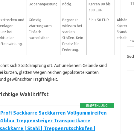
T
Bodenanpassung.
nötig.
Karren 80 bis
300 EUR
rzstrecken und
Günstig.
Begrenzt
5 bis 50 EUR
Abhängig 
enlager.
Wartungsarm.
wirksam bei
Karren, me
hutz bei
Einfach
starken
Standardw
nktueller
nachrüstbar.
Stößen. Kein
erhalten
*
A
afteinwirkung.
Ersatz für
Federung.
Suc
s lohnt sich Stoßdämpfung oft. Auf unebenem Gelände sind
Bei kurzen, glatten Wegen reichen gepolsterte Kanten.
und gewünschter Tragfähigkeit.
ichtige Wahl triffst
EMPFEHLUNG
 Profi Sackkarre Sackkarren Vollgummireifen
4 blau Treppensteiger Transportkarre
ackkarre | Stahl | Treppenrutschkufen |