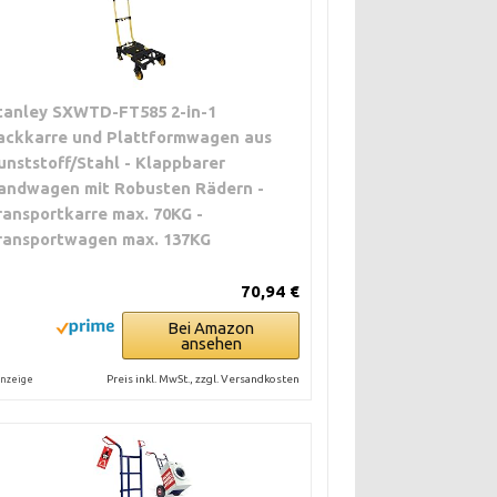
tanley SXWTD-FT585 2-in-1
ackkarre und Plattformwagen aus
unststoff/Stahl - Klappbarer
andwagen mit Robusten Rädern -
ransportkarre max. 70KG -
ransportwagen max. 137KG
70,94 €
Bei Amazon
ansehen
Preis inkl. MwSt., zzgl. Versandkosten
nzeige