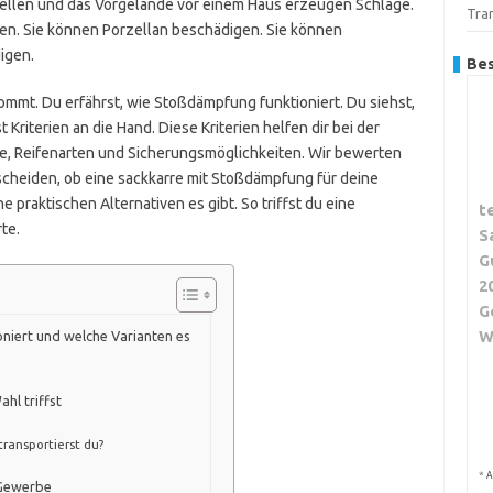
wellen und das Vorgelände vor einem Haus erzeugen Schläge.
Tra
en. Sie können Porzellan beschädigen. Sie können
igen.
Bes
ommt. Du erfährst, wie Stoßdämpfung funktioniert. Du siehst,
riterien an die Hand. Diese Kriterien helfen dir bei der
, Reifenarten und Sicherungsmöglichkeiten. Wir bewerten
cheiden, ob eine sackkarre mit Stoßdämpfung für deine
he praktischen Alternativen es gibt. So triffst du eine
t
te.
S
G
2
G
W
niert und welche Varianten es
hl triffst
ransportierst du?
*
A
 Gewerbe