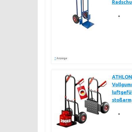
Radschut
*
Anzeige
ATHLON 
Vollgumm
luftgefü
stoßarm