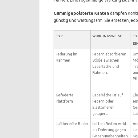
Pannen. Eine regelmäßige Wartung ist sinnvo
Gummigepolsterte Kanten
dämpfen Kontak
günstig und wartungsarm. Sie ersetzen jedo
TYP
WIRKUNGSWEISE
TY
EI
Federung im
Federn absorbieren
Um
Rahmen
Stöße zwischen
Mö
Ladefläche und
Tr
Rahmen.
un
Pfl
Gefederte
Ladefläche ist auf
Ele
Plattform
Federn oder
em
Elastomeren
Ge
gelagert.
La
Luftbereifte Räder
Luft im Reifen wirkt
Au
als Federung gegen
Li
Bodenunebenheiten.
Kop