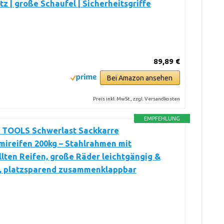
z | große Schaufel | Sicherheitsgriffe
89,89 €
Bei Amazon ansehen
Preis inkl. MwSt., zzgl. Versandkosten
EMPFEHLUNG
TOOLS Schwerlast Sackkarre
ireifen 200kg – Stahlrahmen mit
llten Reifen, große Räder leichtgängig &
, platzsparend zusammenklappbar