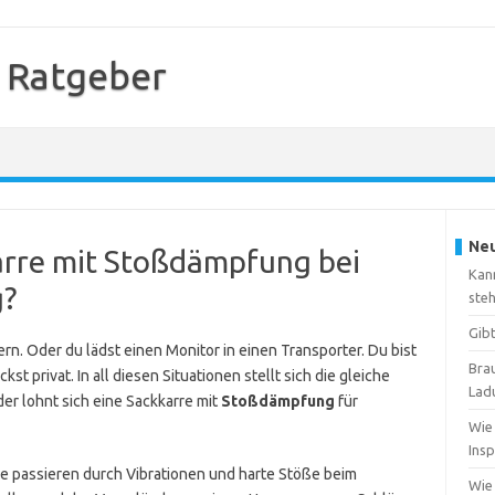
 Ratgeber
Neu
arre mit Stoßdämpfung bei
Kan
g?
ste
Gib
rn. Oder du lädst einen Monitor in einen Transporter. Du bist
Brau
st privat. In all diesen Situationen stellt sich die gleiche
Lad
der lohnt sich eine Sackkarre mit
Stoßdämpfung
für
Wie
Insp
ie passieren durch Vibrationen und harte Stöße beim
Wie