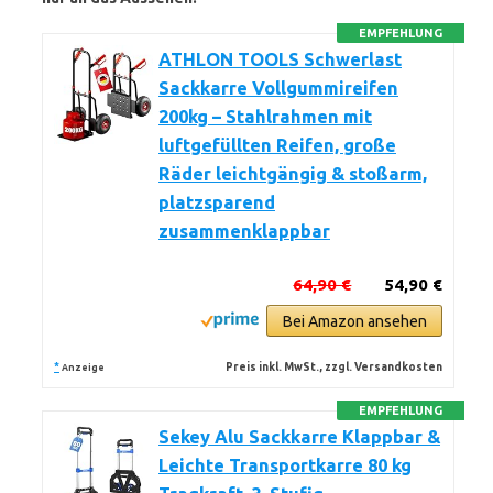
EMPFEHLUNG
ATHLON TOOLS Schwerlast
Sackkarre Vollgummireifen
200kg – Stahlrahmen mit
luftgefüllten Reifen, große
Räder leichtgängig & stoßarm,
platzsparend
zusammenklappbar
64,90 €
54,90 €
Bei Amazon ansehen
*
Preis inkl. MwSt., zzgl. Versandkosten
Anzeige
EMPFEHLUNG
Sekey Alu Sackkarre Klappbar &
Leichte Transportkarre 80 kg