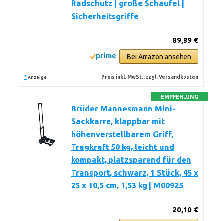
Radschutz | große Schaufel |
Sicherheitsgriffe
89,89 €
Bei Amazon ansehen
*
Preis inkl. MwSt., zzgl. Versandkosten
Anzeige
EMPFEHLUNG
Brüder Mannesmann Mini-
Sackkarre, klappbar mit
höhenverstellbarem Griff,
Tragkraft 50 kg, leicht und
kompakt, platzsparend für den
Transport, schwarz, 1 Stück, 45 x
25 x 10,5 cm, 1,53 kg | M00925
20,10 €