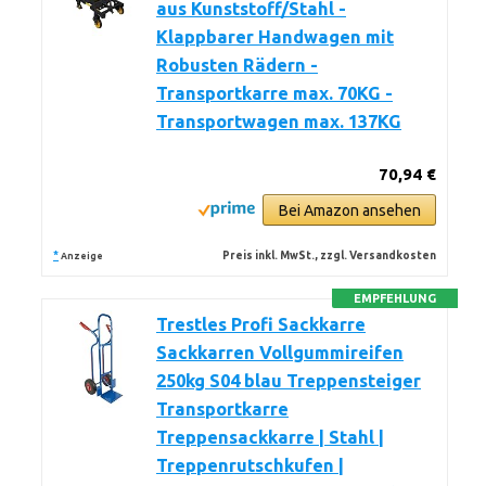
aus Kunststoff/Stahl -
Klappbarer Handwagen mit
Robusten Rädern -
Transportkarre max. 70KG -
Transportwagen max. 137KG
70,94 €
Bei Amazon ansehen
*
Preis inkl. MwSt., zzgl. Versandkosten
Anzeige
EMPFEHLUNG
Trestles Profi Sackkarre
Sackkarren Vollgummireifen
250kg S04 blau Treppensteiger
Transportkarre
Treppensackkarre | Stahl |
Treppenrutschkufen |