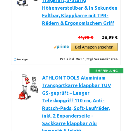
Tragkraft, 3-Stufig
Höhenverstellbar & In Sekunden
Faltbar, Klappkarre mit TPR-
Rädern & Ergonomischem Griff
41,99 €
36,99 €
Bei Amazon ansehen
*
Preis inkl. MwSt., zzgl. Versandkosten
Anzeige
EMPFEHLUNG
ATHLON TOOLS Aluminium
Transportkarre klappbar TÜV
GS-geprüft – Langer
Teleskopgriff 110 cm, Anti-
Rutsch-Pads, Soft-Laufräder,
inkl. 2 Expanderseile -
Sackkarre klappbar Alu