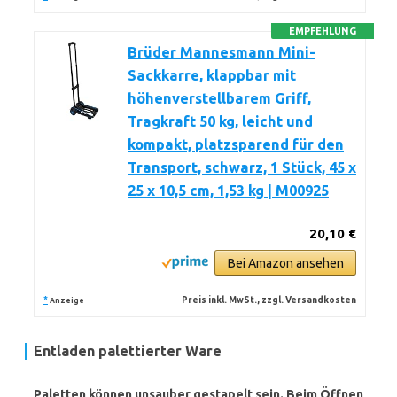
EMPFEHLUNG
Brüder Mannesmann Mini-
Sackkarre, klappbar mit
höhenverstellbarem Griff,
Tragkraft 50 kg, leicht und
kompakt, platzsparend für den
Transport, schwarz, 1 Stück, 45 x
25 x 10,5 cm, 1,53 kg | M00925
20,10 €
Bei Amazon ansehen
*
Preis inkl. MwSt., zzgl. Versandkosten
Anzeige
Entladen palettierter Ware
Paletten können unsauber gestapelt sein. Beim Öffnen