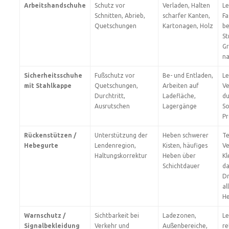
Arbeitshandschuhe
Schutz vor
Verladen, Halten
Le
Schnitten, Abrieb,
scharfer Kanten,
Fa
Quetschungen
Kartonagen, Holz
be
St
Gr
na
Sicherheitsschuhe
Fußschutz vor
Be- und Entladen,
Le
mit Stahlkappe
Quetschungen,
Arbeiten auf
Ve
Durchtritt,
Ladefläche,
du
Ausrutschen
Lagergänge
So
Pr
Rückenstützen /
Unterstützung der
Heben schwerer
Te
Hebegurte
Lendenregion,
Kisten, häufiges
Ve
Haltungskorrektur
Heben über
Kl
Schichtdauer
da
Dr
al
He
Warnschutz /
Sichtbarkeit bei
Ladezonen,
Le
Signalbekleidung
Verkehr und
Außenbereiche,
re