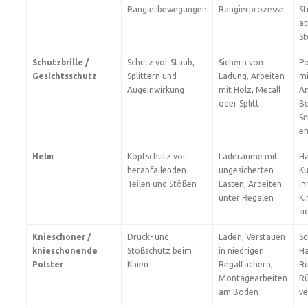
Rangierbewegungen
Rangierprozesse
St
at
St
Schutzbrille /
Schutz vor Staub,
Sichern von
Po
Gesichtsschutz
Splittern und
Ladung, Arbeiten
mi
Augeinwirkung
mit Holz, Metall
An
oder Splitt
Be
Se
em
Helm
Kopfschutz vor
Laderäume mit
Ha
herabfallenden
ungesicherten
Ku
Teilen und Stößen
Lasten, Arbeiten
In
unter Regalen
Ki
si
Knieschoner /
Druck- und
Laden, Verstauen
Sc
knieschonende
Stoßschutz beim
in niedrigen
Ha
Polster
Knien
Regalfächern,
Ru
Montagearbeiten
Rü
am Boden
ve