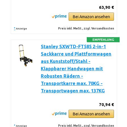
63,90 €
Bei Amazon ansehen
*
Preis inkl. MwSt., zzgl. Versandkosten
Anzeige
EMPFEHLUNG
Stanley SXWTD-FT585 2-in-1
Sackkarre und Plattformwagen
aus Kunststoff/Stahl -
Klappbarer Handwagen mit
Robusten Rädern -
Transportkarre max. 70KG -
Transportwagen max. 137KG
70,94 €
Bei Amazon ansehen
*
Preis inkl. MwSt., zzgl. Versandkosten
Anzeige