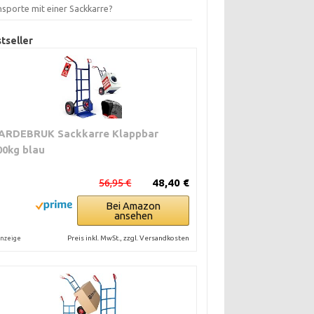
nsporte mit einer Sackkarre?
tseller
ARDEBRUK Sackkarre Klappbar
00kg blau
56,95 €
48,40 €
Bei Amazon
ansehen
Preis inkl. MwSt., zzgl. Versandkosten
nzeige