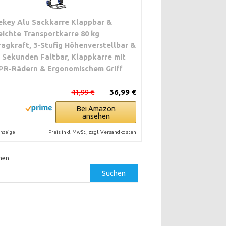
ekey Alu Sackkarre Klappbar &
eichte Transportkarre 80 kg
ragkraft, 3-Stufig Höhenverstellbar &
n Sekunden Faltbar, Klappkarre mit
PR-Rädern & Ergonomischem Griff
41,99 €
36,99 €
Bei Amazon
ansehen
Preis inkl. MwSt., zzgl. Versandkosten
nzeige
hen
Suchen