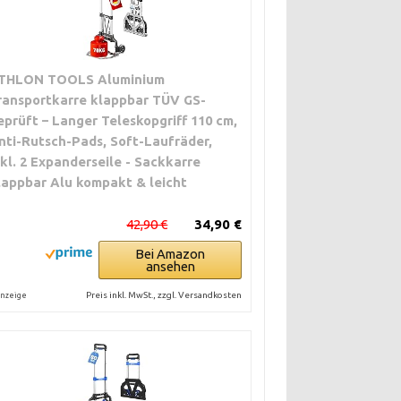
THLON TOOLS Aluminium
ransportkarre klappbar TÜV GS-
eprüft – Langer Teleskopgriff 110 cm,
nti-Rutsch-Pads, Soft-Laufräder,
nkl. 2 Expanderseile - Sackkarre
lappbar Alu kompakt & leicht
42,90 €
34,90 €
Bei Amazon
ansehen
Preis inkl. MwSt., zzgl. Versandkosten
nzeige