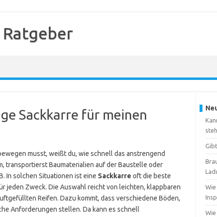
 Ratgeber
Neu
tige Sackkarre für meinen
Kan
ste
Gib
bewegen musst, weißt du, wie schnell das anstrengend
Brau
, transportierst Baumaterialien auf der Baustelle oder
Lad
. In solchen Situationen ist eine
Sackkarre
oft die beste
 für jeden Zweck. Die Auswahl reicht von leichten, klappbaren
Wie
Insp
luftgefüllten Reifen. Dazu kommt, dass verschiedene Böden,
he Anforderungen stellen. Da kann es schnell
Wie