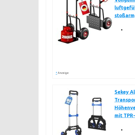
luftgefü
stoßarm
*
Anzeige
Sekey Al
Transpor
Höhenver
mit TPR