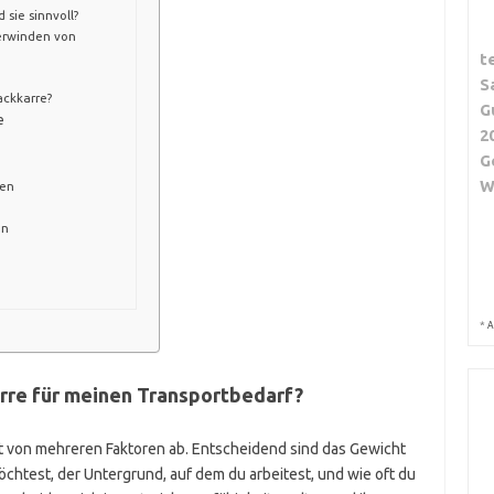
sie sinnvoll?
berwinden von
t
S
ackkarre?
G
e
2
G
W
gen
en
*
A
karre für meinen Transportbedarf?
 von mehreren Faktoren ab. Entscheidend sind das Gewicht
möchtest, der Untergrund, auf dem du arbeitest, und wie oft du