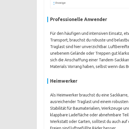
*
Anzeige
Professionelle Anwender
Für den häufigen und intensiven Einsatz, et
Transport, brauchst du robuste und belastb
Traglast sind hier unverzichtbar. Luftbereif
unebenem Gelände oder Treppen gut klark
sich die Anschaffung einer Tandem-Sackkarre
Materials Vorrang haben, selbst wenn das B
Heimwerker
Als Heimwerker brauchst du eine Sackkarre, d
ausreichender Traglast und einem robusten S
Stabilität für Baumaterialien, Werkzeuge un
klappbare Ladefläche oder abnehmbare Teile,
Werkstatt oder Garten, solltest du auch auf
Freien sind luftgefüllte Räder besser.