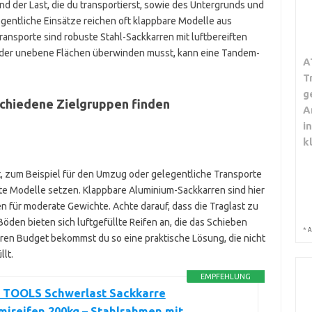
nd der Last, die du transportierst, sowie des Untergrunds und
legentliche Einsätze reichen oft klappbare Modelle aus
ansporte sind robuste Stahl-Sackkarren mit luftbereiften
oder unebene Flächen überwinden musst, kann eine Tandem-
A
T
g
schiedene Zielgruppen finden
A
i
k
, zum Beispiel für den Umzug oder gelegentliche Transporte
chte Modelle setzen. Klappbare Aluminium-Sackkarren sind hier
hen für moderate Gewichte. Achte darauf, dass die Traglast zu
öden bieten sich luftgefüllte Reifen an, die das Schieben
*
A
aren Budget bekommst du so eine praktische Lösung, die nicht
llt.
EMPFEHLUNG
TOOLS Schwerlast Sackkarre
ireifen 200kg – Stahlrahmen mit