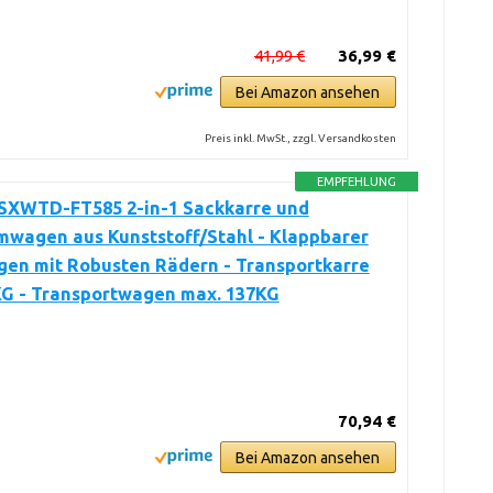
41,99 €
36,99 €
Bei Amazon ansehen
Preis inkl. MwSt., zzgl. Versandkosten
EMPFEHLUNG
 SXWTD-FT585 2-in-1 Sackkarre und
mwagen aus Kunststoff/Stahl - Klappbarer
en mit Robusten Rädern - Transportkarre
KG - Transportwagen max. 137KG
70,94 €
Bei Amazon ansehen