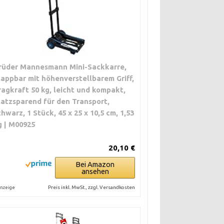
rüder Mannesmann Mini-Sackkarre,
lappbar mit höhenverstellbarem Griff,
ragkraft 50 kg, leicht und kompakt,
latzsparend für den Transport,
chwarz, 1 Stück, 45 x 25 x 10,5 cm, 1,53
g | M00925
20,10 €
Bei Amazon
ansehen
Preis inkl. MwSt., zzgl. Versandkosten
nzeige