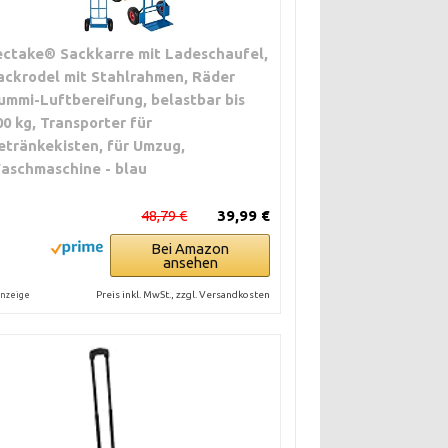
ectake® Sackkarre mit Ladeschaufel,
ackrodel mit Stahlrahmen, Räder
ummi-Luftbereifung, belastbar bis
00 kg, Transporter für
etränkekisten, für Umzug,
aschmaschine - blau
48,79 €
39,99 €
Bei Amazon
ansehen
Preis inkl. MwSt., zzgl. Versandkosten
nzeige