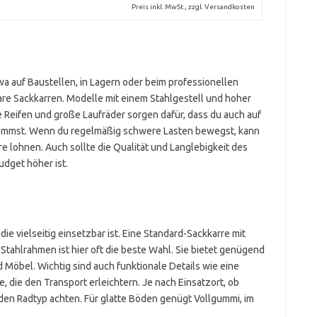
Preis inkl. MwSt., zzgl. Versandkosten
wa auf Baustellen, in Lagern oder beim professionellen
are Sackkarren. Modelle mit einem Stahlgestell und hoher
te Reifen und große Laufräder sorgen dafür, dass du auch auf
ommst. Wenn du regelmäßig schwere Lasten bewegst, kann
 lohnen. Auch sollte die Qualität und Langlebigkeit des
udget höher ist.
ie vielseitig einsetzbar ist. Eine Standard-Sackkarre mit
tahlrahmen ist hier oft die beste Wahl. Sie bietet genügend
d Möbel. Wichtig sind auch funktionale Details wie eine
 die den Transport erleichtern. Je nach Einsatzort, ob
 den Radtyp achten. Für glatte Böden genügt Vollgummi, im