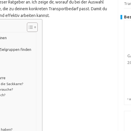
ser Ratgeber an. Ich zeige dir, worauf du bei der Auswahl
Tra
re, die zu deinem konkreten Transportbedarf passt. Damit du
nd effektiv arbeiten kannst.
Bes
einen
Zielgruppen finden
G
2
arre
 die Sackkarre?
 brauche?
ch?
*
A
e haben?