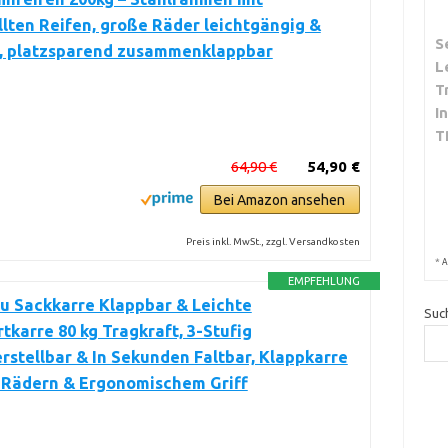
llten Reifen, große Räder leichtgängig &
S
, platzsparend zusammenklappbar
L
T
I
T
64,90 €
54,90 €
Bei Amazon ansehen
Preis inkl. MwSt., zzgl. Versandkosten
*
A
EMPFEHLUNG
u Sackkarre Klappbar & Leichte
Suc
tkarre 80 kg Tragkraft, 3-Stufig
stellbar & In Sekunden Faltbar, Klappkarre
-Rädern & Ergonomischem Griff