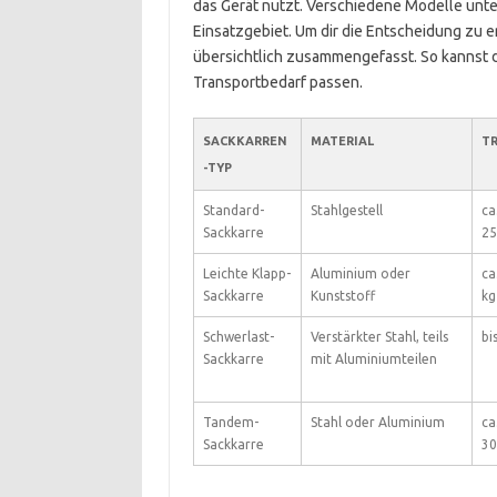
das Gerät nutzt. Verschiedene Modelle unter
Einsatzgebiet. Um dir die Entscheidung zu e
übersichtlich zusammengefasst. So kannst 
Transportbedarf passen.
SACKKARREN
MATERIAL
T
-TYP
Standard-
Stahlgestell
ca
Sackkarre
25
Leichte Klapp-
Aluminium oder
ca
Sackkarre
Kunststoff
kg
Schwerlast-
Verstärkter Stahl, teils
bi
Sackkarre
mit Aluminiumteilen
Tandem-
Stahl oder Aluminium
ca
Sackkarre
30