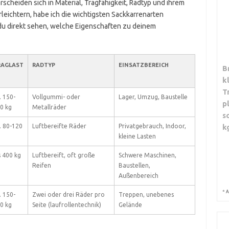
scheiden sich in Material, Tragfähigkeit, Radtyp und ihrem
rleichtern, habe ich die wichtigsten Sackkarrenarten
du direkt sehen, welche Eigenschaften zu deinem
RAGLAST
RADTYP
EINSATZBEREICH
B
k
T
. 150-
Vollgummi- oder
Lager, Umzug, Baustelle
p
0 kg
Metallräder
s
k
. 80-120
Luftbereifte Räder
Privatgebrauch, Indoor,
kleine Lasten
s 400 kg
Luftbereift, oft große
Schwere Maschinen,
Reifen
Baustellen,
Außenbereich
*
A
. 150-
Zwei oder drei Räder pro
Treppen, unebenes
0 kg
Seite (laufrollentechnik)
Gelände