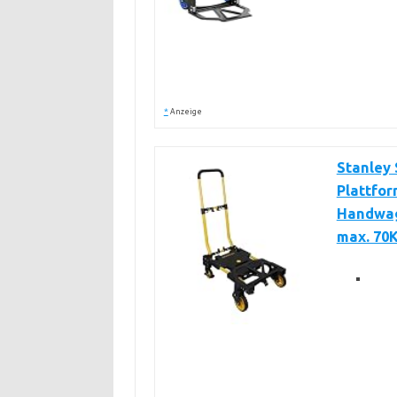
*
Anzeige
Stanley
Plattfor
Handwag
max. 70