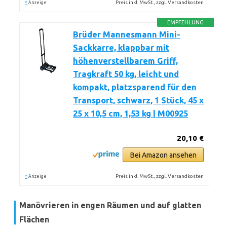
*
Preis inkl. MwSt., zzgl. Versandkosten
Anzeige
EMPFEHLUNG
Brüder Mannesmann Mini-
Sackkarre, klappbar mit
höhenverstellbarem Griff,
Tragkraft 50 kg, leicht und
kompakt, platzsparend für den
Transport, schwarz, 1 Stück, 45 x
25 x 10,5 cm, 1,53 kg | M00925
20,10 €
Bei Amazon ansehen
*
Preis inkl. MwSt., zzgl. Versandkosten
Anzeige
Manövrieren in engen Räumen und auf glatten
Flächen