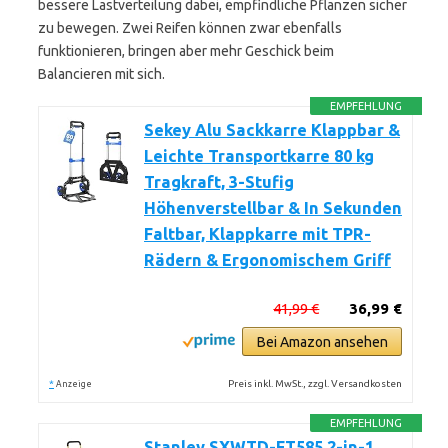
bessere Lastverteilung dabei, empfindliche Pflanzen sicher
zu bewegen. Zwei Reifen können zwar ebenfalls
funktionieren, bringen aber mehr Geschick beim
Balancieren mit sich.
EMPFEHLUNG
Sekey Alu Sackkarre Klappbar &
Leichte Transportkarre 80 kg
Tragkraft, 3-Stufig
Höhenverstellbar & In Sekunden
Faltbar, Klappkarre mit TPR-
Rädern & Ergonomischem Griff
41,99 €
36,99 €
Bei Amazon ansehen
*
Preis inkl. MwSt., zzgl. Versandkosten
Anzeige
EMPFEHLUNG
Stanley SXWTD-FT585 2-in-1