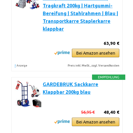
Tragkraft 200kg | Hartgummi-
Bereifung | Stahlrahmen | Blau |
Transportkarre Staplerkarre
klappbar
63,90 €
Bei Amazon ansehen
*
Preis inkl. MwSt., zzgl. Versandkosten
Anzeige
EMPFEHLUNG
GARDEBRUK Sackkarre
Klappbar 200kg blau
56,95 €
48,40 €
Bei Amazon ansehen