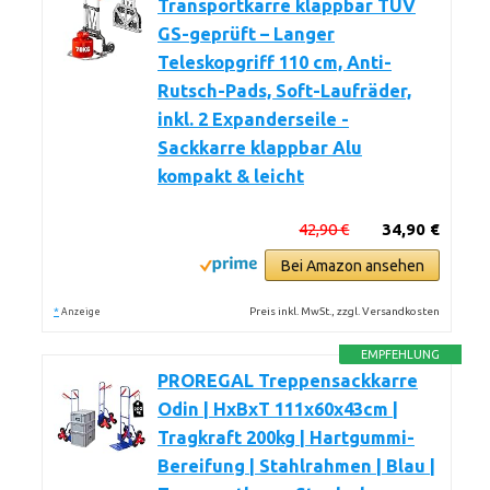
Transportkarre klappbar TÜV
GS-geprüft – Langer
Teleskopgriff 110 cm, Anti-
Rutsch-Pads, Soft-Laufräder,
inkl. 2 Expanderseile -
Sackkarre klappbar Alu
kompakt & leicht
42,90 €
34,90 €
Bei Amazon ansehen
*
Preis inkl. MwSt., zzgl. Versandkosten
Anzeige
EMPFEHLUNG
PROREGAL Treppensackkarre
Odin | HxBxT 111x60x43cm |
Tragkraft 200kg | Hartgummi-
Bereifung | Stahlrahmen | Blau |