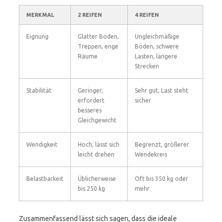
MERKMAL
2 REIFEN
4 REIFEN
Eignung
Glatter Boden,
Ungleichmäßige
Treppen, enge
Böden, schwere
Räume
Lasten, längere
Strecken
Stabilität
Geringer,
Sehr gut, Last steht
erfordert
sicher
besseres
Gleichgewicht
Wendigkeit
Hoch, lässt sich
Begrenzt, größerer
leicht drehen
Wendekreis
Belastbarkeit
Üblicherweise
Oft bis 350 kg oder
bis 250 kg
mehr
Zusammenfassend lässt sich sagen, dass die ideale