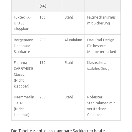
(KG)
Fuxtec FX-
150
Stahl
Faltmechanismus
KT350
mit Sicherung
Klappbar
Bergemann
200
Aluminium
Drei-Rad-Design
klappbare
für bessere
Sackkarre
Manövrierbarkeit
Fiamma
130
Stahl
Klassisches,
CARRY-BIKE
stabiles Design
Classic
(Nicht
klappbar)
Haemmerlin
200
Stahl
Robuster
TX 450
Stahlrahmen mit
(Nicht
verstärkten
klappbar)
Gelenken
Die Tabelle zeigt, dass klappbare Sackkarren heute