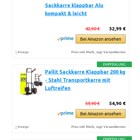
Sackkarre klappbar Alu
kompakt & leicht
42,90 €
32,99 €
Bei Amazon ansehen
*
Preis inkl. MwSt., zzgl. Versandkosten
Anzeige
EMPFEHLUNG
Pallit Sackkarre Klappbar 200 kg
- Stahl Transportkarre mit
Luftreifen
59,90 €
54,90 €
Bei Amazon ansehen
*
Preis inkl. MwSt., zzgl. Versandkosten
Anzeige
EMPFEHLUNG