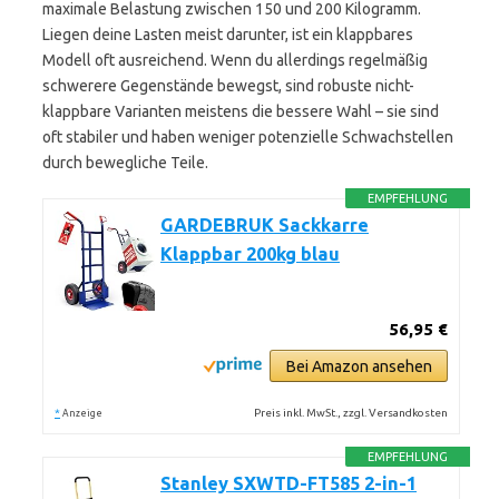
maximale Belastung zwischen 150 und 200 Kilogramm.
Liegen deine Lasten meist darunter, ist ein klappbares
Modell oft ausreichend. Wenn du allerdings regelmäßig
schwerere Gegenstände bewegst, sind robuste nicht-
klappbare Varianten meistens die bessere Wahl – sie sind
oft stabiler und haben weniger potenzielle Schwachstellen
durch bewegliche Teile.
EMPFEHLUNG
GARDEBRUK Sackkarre
Klappbar 200kg blau
56,95 €
Bei Amazon ansehen
*
Preis inkl. MwSt., zzgl. Versandkosten
Anzeige
EMPFEHLUNG
Stanley SXWTD-FT585 2-in-1