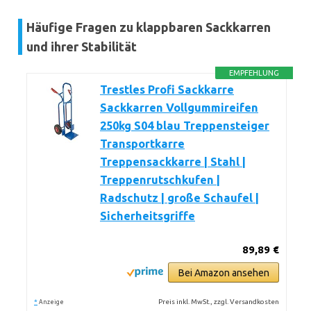
Häufige Fragen zu klappbaren Sackkarren
und ihrer Stabilität
EMPFEHLUNG
Trestles Profi Sackkarre
Sackkarren Vollgummireifen
250kg S04 blau Treppensteiger
Transportkarre
Treppensackkarre | Stahl |
Treppenrutschkufen |
Radschutz | große Schaufel |
Sicherheitsgriffe
89,89 €
Bei Amazon ansehen
*
Preis inkl. MwSt., zzgl. Versandkosten
Anzeige