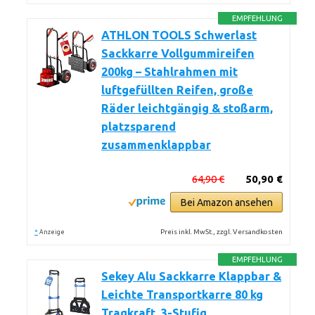
EMPFEHLUNG
ATHLON TOOLS Schwerlast
Sackkarre Vollgummireifen
200kg – Stahlrahmen mit
luftgefüllten Reifen, große
Räder leichtgängig & stoßarm,
platzsparend
zusammenklappbar
64,90 €
50,90 €
Bei Amazon ansehen
*
Preis inkl. MwSt., zzgl. Versandkosten
Anzeige
EMPFEHLUNG
Sekey Alu Sackkarre Klappbar &
Leichte Transportkarre 80 kg
Tragkraft, 3-Stufig