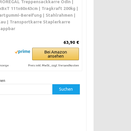
ROREGAL Treppensackkarre Odin |
xBxT 111x60x43cm | Tragkraft 200kg |
artgummi-Bereifung | Stahlrahmen |
lau | Transportkarre Staplerkarre
lappbar
63,90 €
Bei Amazon
ansehen
Preis inkl. MwSt., zzgl. Versandkosten
nzeige
hen
Suchen