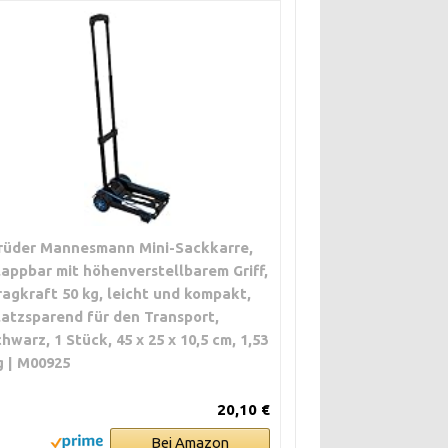
rüder Mannesmann Mini-Sackkarre,
lappbar mit höhenverstellbarem Griff,
ragkraft 50 kg, leicht und kompakt,
latzsparend für den Transport,
chwarz, 1 Stück, 45 x 25 x 10,5 cm, 1,53
g | M00925
20,10 €
Bei Amazon