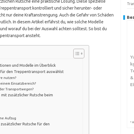
tzlichen Rutsche eine praktische Lösung. Diese spezielle
Tra
reppentransport kontrolliert und sicher herunter- oder
nicht nur deine Kraftanstrengung. Auch die Gefahr von Schäden
Bes
tlich. In diesem Artikel erfährst du, wie solche Modelle
n und worauf du bei der Auswahl achten solltest. So bist du
pentransport ansteht.
Y
k
ktionen und Modelle im Überblick
T
e für den Treppentransport auswählst
&
re nutzen?
einem Einsatzbereich?
E
oder Transportwegen?
 mit zusätzlicher Rutsche beim
hne Aufzug
*
A
 zusätzlicher Rutsche für den