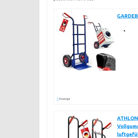
GARDEBR
*
Anzeige
ATHLON 
Vollgumm
luftgefü