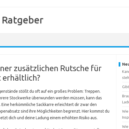
 Ratgeber
Neu
iner zusätzlichen Rutsche für
Kan
erhältlich?
ste
Gib
enstände stößt du oft auf ein großes Problem: Treppen.
Brau
ehrere Stockwerke überwunden werden müssen, kann das
Lad
 Eine herkömmliche Sackkarre erleichtert dir zwar den
ppenabsatz sind ihre Möglichkeiten begrenzt. Hier kommst du
Wie
Insp
etzt dich und deine Ladung einem erhöhten Risiko aus.
Wie