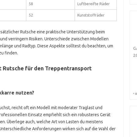
58
Luftbereifte Räder
52
Kunststoffräder
ätzlicher Rutsche eine praktische Unterstützung beim
t und verringern Risiken. Unterschiede zwischen Modellen
enlänge und Radtyp. Diese Aspekte solltest du beachten, um
G
zu finden.
2
it Rutsche für den Treppentransport
kkarre nutzen?
*
A
chst, reicht oft ein Modell mit moderater Traglast und
ofessionellen Einsatz empfiehlt sich ein robusteres Gerät
ien. Überlege auch, welche Art von Lasten du meistens
 Unterschiedliche Anforderungen wirken sich auf die Wahl der