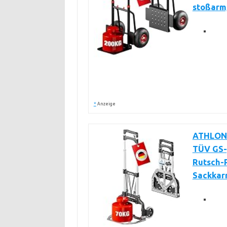
stoßarm
*
Anzeige
ATHLON 
TÜV GS-g
Rutsch-P
Sackkarr