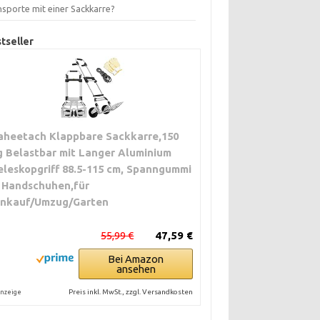
nsporte mit einer Sackkarre?
tseller
aheetach Klappbare Sackkarre,150
g Belastbar mit Langer Aluminium
eleskopgriff 88.5-115 cm, Spanngummi
 Handschuhen,für
inkauf/Umzug/Garten
55,99 €
47,59 €
Bei Amazon
ansehen
Preis inkl. MwSt., zzgl. Versandkosten
nzeige