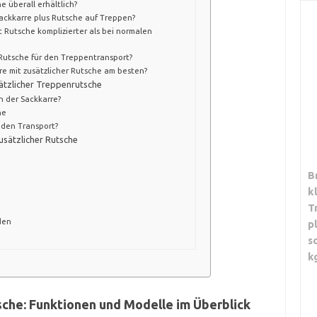
e überall erhältlich?
 Sackkarre plus Rutsche auf Treppen?
 Rutsche komplizierter als bei normalen
 Rutsche für den Treppentransport?
re mit zusätzlicher Rutsche am besten?
ätzlicher Treppenrutsche
n der Sackkarre?
he
 den Transport?
usätzlicher Rutsche
B
k
T
den
p
s
k
sche: Funktionen und Modelle im Überblick