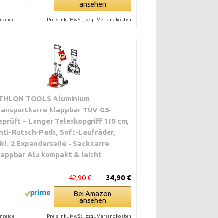
ansehen
Preis inkl. MwSt., zzgl. Versandkosten
nzeige
THLON TOOLS Aluminium
ransportkarre klappbar TÜV GS-
eprüft – Langer Teleskopgriff 110 cm,
nti-Rutsch-Pads, Soft-Laufräder,
nkl. 2 Expanderseile - Sackkarre
lappbar Alu kompakt & leicht
42,90 €
34,90 €
Bei Amazon
ansehen
Preis inkl. MwSt., zzgl. Versandkosten
nzeige