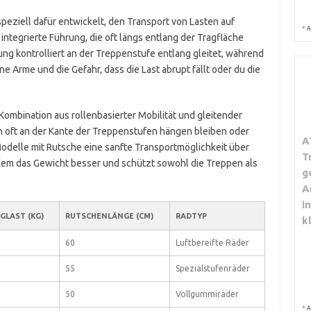
speziell dafür entwickelt, den Transport von Lasten auf
*
A
 integrierte Führung, die oft längs entlang der Tragfläche
adung kontrolliert an der Treppenstufe entlang gleitet, während
ne Arme und die Gefahr, dass die Last abrupt fällt oder du die
 Kombination aus rollenbasierter Mobilität und gleitender
oft an der Kante der Treppenstufen hängen bleiben oder
A
Modelle mit Rutsche eine sanfte Transportmöglichkeit über
T
dem das Gewicht besser und schützt sowohl die Treppen als
g
A
i
GLAST (KG)
RUTSCHENLÄNGE (CM)
RADTYP
k
60
Luftbereifte Räder
55
Spezialstufenräder
50
Vollgummiräder
*
A