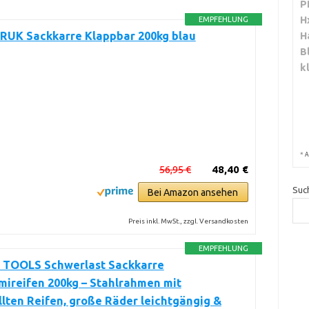
P
H
EMPFEHLUNG
H
UK Sackkarre Klappbar 200kg blau
B
k
*
A
56,95 €
48,40 €
Suc
Bei Amazon ansehen
Preis inkl. MwSt., zzgl. Versandkosten
EMPFEHLUNG
TOOLS Schwerlast Sackkarre
ireifen 200kg – Stahlrahmen mit
llten Reifen, große Räder leichtgängig &