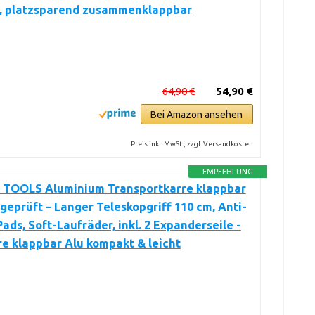
, platzsparend zusammenklappbar
64,90 €
54,90 €
Bei Amazon ansehen
Preis inkl. MwSt., zzgl. Versandkosten
EMPFEHLUNG
TOOLS Aluminium Transportkarre klappbar
eprüft – Langer Teleskopgriff 110 cm, Anti-
ads, Soft-Laufräder, inkl. 2 Expanderseile -
e klappbar Alu kompakt & leicht